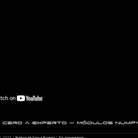
 Cero a Experto – Módulos numpy
h, 2023
|
Python de Cero a Experto
|
Sin comentarios