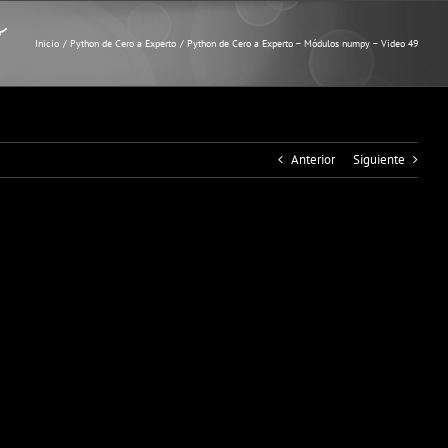
y
Inicio
Python de Cero a Experto
Python de Cero a Experto – Módulos numpy – Video 49
Anterior
Siguiente