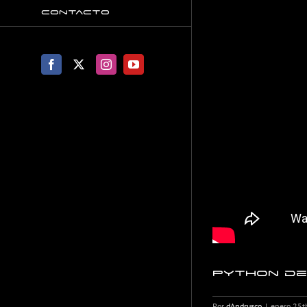
Contacto
Facebook
X
Instagram
YouTube
Python de
Por
dAndrusco
|
enero 25t