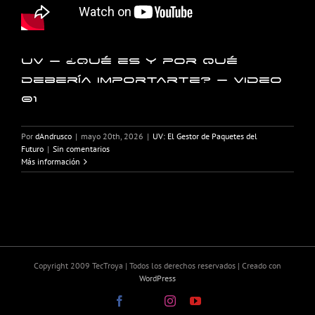
UV – ¿Qué es y por qué
debería importarte? – Video
01
Por
dAndrusco
|
mayo 20th, 2026
|
UV: El Gestor de Paquetes del
Futuro
|
Sin comentarios
Más información
Copyright 2009 TecTroya | Todos los derechos reservados | Creado con
WordPress
Facebook
X
Instagram
YouTube