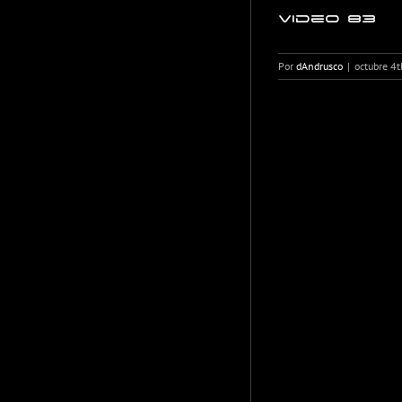
Video 83
Por
dAndrusco
|
octubre 4