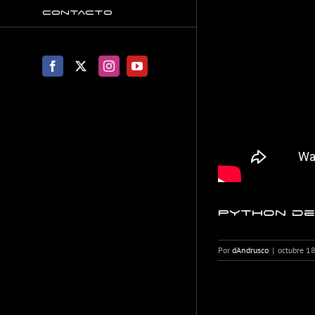
Contacto
Facebook
X
Instagram
YouTube
Python de 
Por
dAndrusco
|
octubre 1