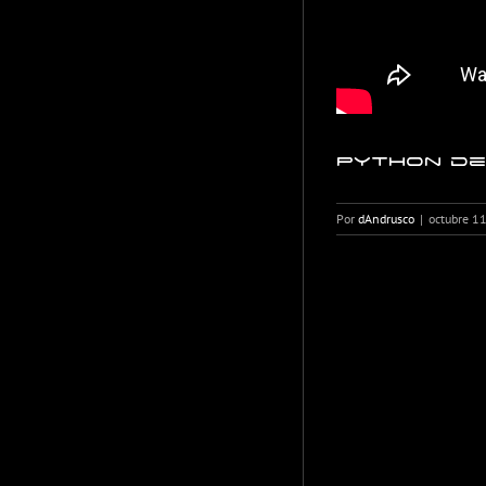
Python de
Por
dAndrusco
|
octubre 1