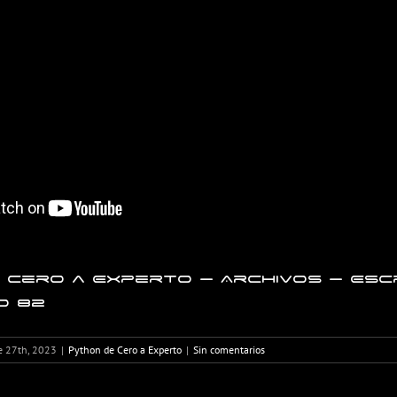
 Cero a Experto – Archivos – Esc
o 82
e 27th, 2023
|
Python de Cero a Experto
|
Sin comentarios