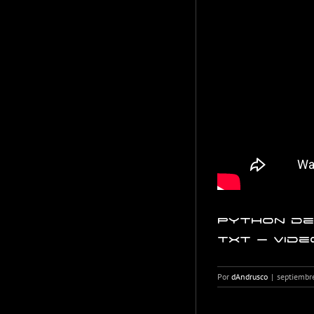
Python de
txt – Vide
Por
dAndrusco
|
septiembr