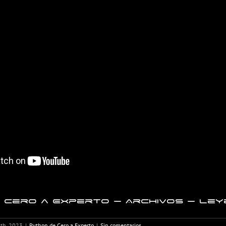
 Cero a Experto – Archivos – Ley
1th, 2023
|
Python de Cero a Experto
|
Sin comentarios