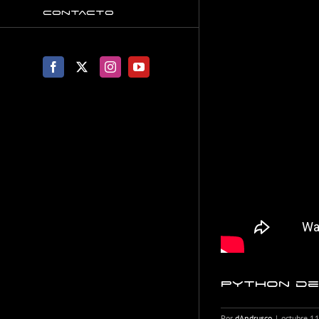
Contacto
Facebook
X
Instagram
YouTube
Python de
Por
dAndrusco
|
octubre 1