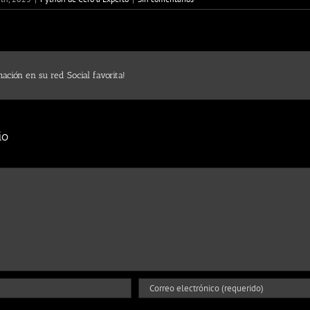
ación en su red Social favorita!
io