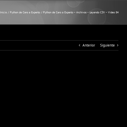
Inicio
Python de Cero a Experto
Python de Cero a Experto – Archivos – Leyendo CSV – Video 84
Anterior
Siguiente