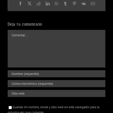
Facebook
X
Reddit
LinkedIn
WhatsApp
Tumblr
Pinterest
Vk
Correo
electrónico
Deja tu comentario
Comentar
Guardar mi nombre, email y sitio web en este navegador para la
próxima vez que comente.