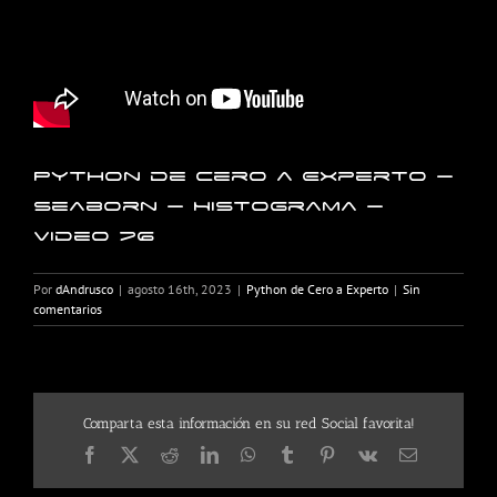
Python de Cero a Experto –
Seaborn – Histograma –
Video 76
Por
dAndrusco
|
agosto 16th, 2023
|
Python de Cero a Experto
|
Sin
comentarios
Comparta esta información en su red Social favorita!
Facebook
X
Reddit
LinkedIn
WhatsApp
Tumblr
Pinterest
Vk
Correo
electrónico