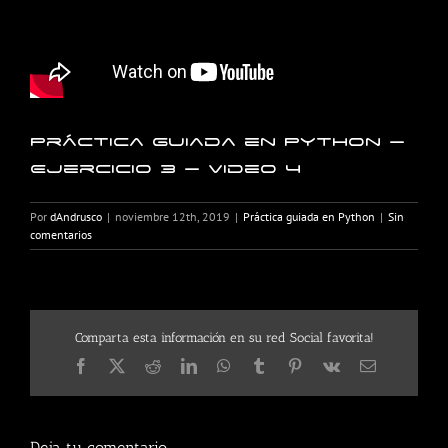
Práctica guiada en Python –
Ejercicio 3 – Video 4
Por
dAndrusco
|
noviembre 12th, 2019
|
Práctica guiada en Python
|
Sin
comentarios
Comparta esta información en su red Social favorita!
Facebook
X
Reddit
LinkedIn
WhatsApp
Tumblr
Pinterest
Vk
Correo
electrónico
Deja tu comentario