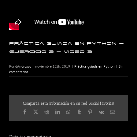
Práctica guiada en Python –
Ejercicio 2 – Video 3
Por
dAndrusco
|
noviembre 12th, 2019
|
Práctica guiada en Python
|
Sin
comentarios
Comparta esta información en su red Social favorita!
Facebook
X
Reddit
LinkedIn
WhatsApp
Tumblr
Pinterest
Vk
Correo
electrónico
Deja tu comentario