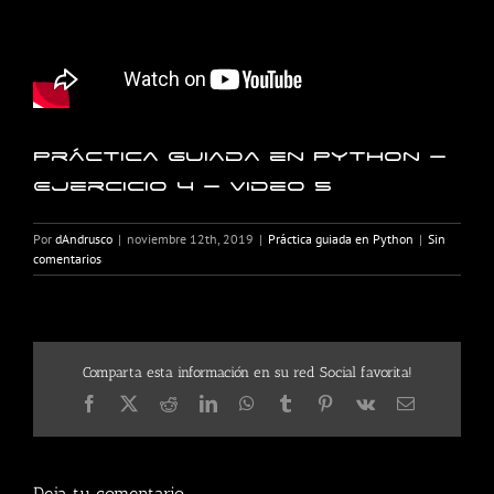
Práctica guiada en Python –
Ejercicio 4 – Video 5
Por
dAndrusco
|
noviembre 12th, 2019
|
Práctica guiada en Python
|
Sin
comentarios
Comparta esta información en su red Social favorita!
Facebook
X
Reddit
LinkedIn
WhatsApp
Tumblr
Pinterest
Vk
Correo
electrónico
Deja tu comentario