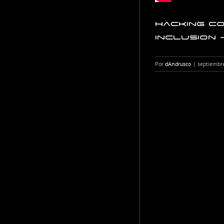
Hacking c
Inclusion 
Por
dAndrusco
|
septiembr