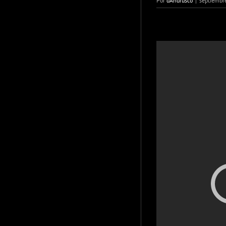
Por
dAndrusco
|
septiembr