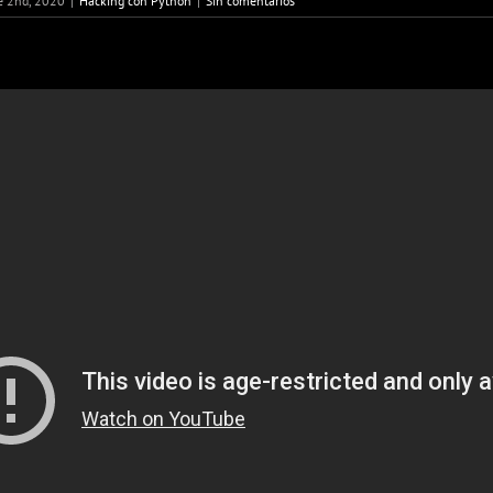
e 2nd, 2020
|
Hacking con Python
|
Sin comentarios