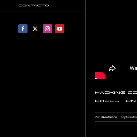
Contacto
Facebook
X
Instagram
YouTube
Hacking c
Execution 
Por
dAndrusco
|
septiembr