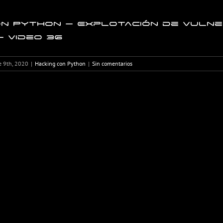
on Python – Explotación de vulne
– Video 36
e 9th, 2020
|
Hacking con Python
|
Sin comentarios