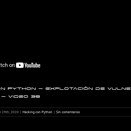
on Python – Explotación de vulne
– Video 38
e 29th, 2020
|
Hacking con Python
|
Sin comentarios