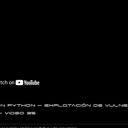
on Python – Explotación de vulne
– Video 35