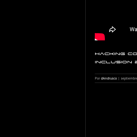
Hacking c
Inclusion 
Por
dAndrusco
|
septiembr