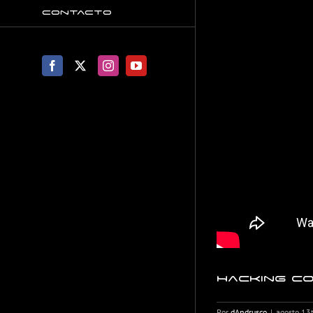
Contacto
Facebook
X
Instagram
YouTube
Hacking co
Por
dAndrusco
|
agosto 13