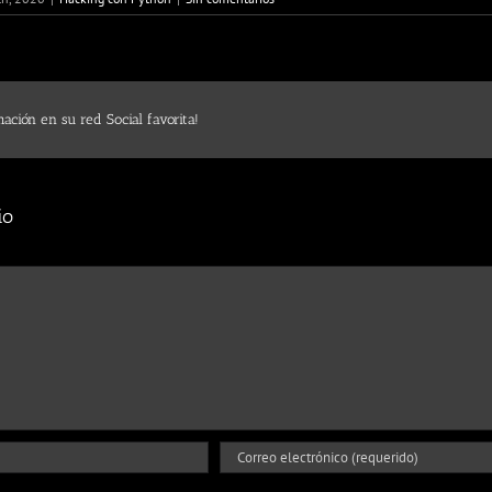
ación en su red Social favorita!
io