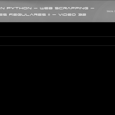
on Python – Web Scrapping –
Inicio
s Regulares II – Video 32