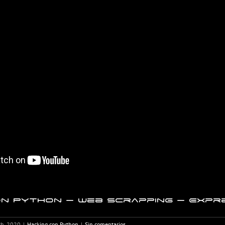
n Python – Web Scrapping – Expre
th, 2020
|
Hacking con Python
|
Sin comentarios