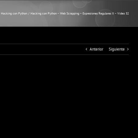
Hacking con Python
Hacking con Python – Web Scrapping – Expresiones Regulares II – Video 32
Anterior
Siguiente