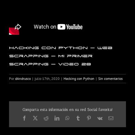
Hacking con Python – Web
Scrapping – Mi primer
Scrapping – Video 28
Por
dAndrusco
|
julio 17th, 2020
|
Hacking con Python
|
Sin comentarios
Comparta esta información en su red Social favorita!
Facebook
X
Reddit
LinkedIn
WhatsApp
Tumblr
Pinterest
Vk
Correo
electrónico