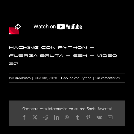
Hacking con Python –
Fuerza Bruta – SSH – Video
27
Por
dAndrusco
|
julio 8th, 2020
|
Hacking con Python
|
Sin comentarios
Comparta esta información en su red Social favorita!
Facebook
X
Reddit
LinkedIn
WhatsApp
Tumblr
Pinterest
Vk
Correo
electrónico