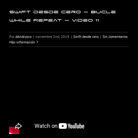
Swift desde cero – Bucle
While Repeat – Video 11
Por
dAndrusco
|
noviembre 2nd, 2019
|
Swift desde cero
|
Sin comentarios
Más información