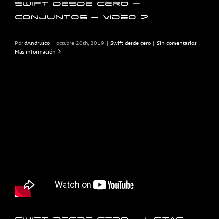
Swift desde cero –
Conjuntos – Video 7
Por
dAndrusco
|
octubre 20th, 2019
|
Swift desde cero
|
Sin comentarios
Más información
Swift desde cero – Listas –