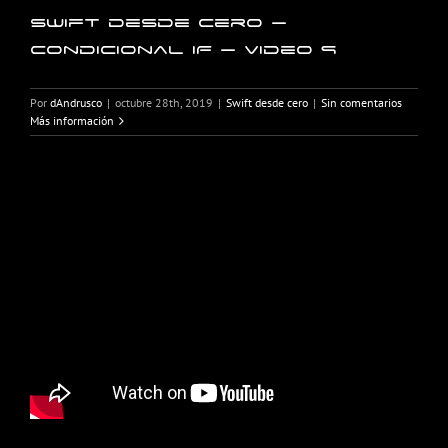
Swift desde cero –
Condicional IF – Video 9
Por
dAndrusco
|
octubre 28th, 2019
|
Swift desde cero
|
Sin comentarios
Más información