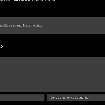
ación en su red Social favorita!
io