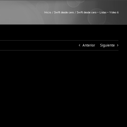
Inicio
Swift desde cero
Swift desde cero – Listas – Video 6
Anterior
Siguiente