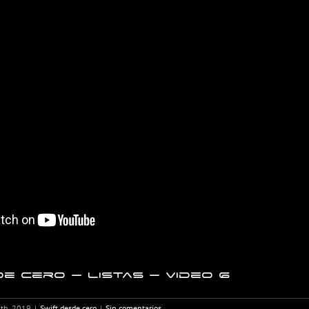
e cero – Listas – Video 6
8th, 2019
|
Swift desde cero
|
Sin comentarios