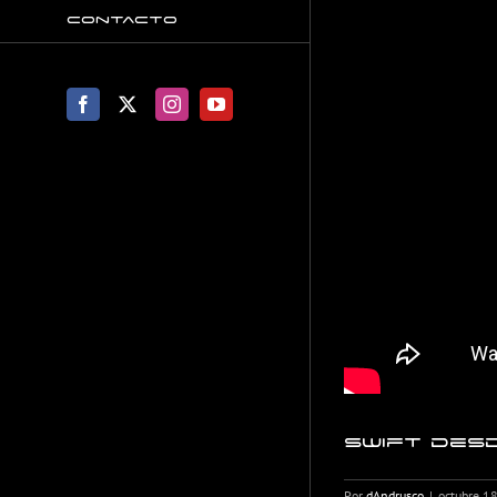
Contacto
Facebook
X
Instagram
YouTube
Swift desd
Por
dAndrusco
|
octubre 1