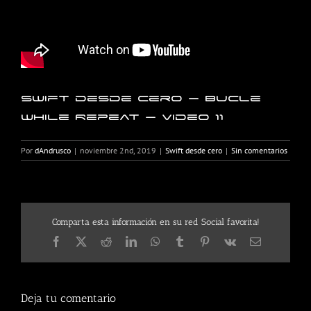
Swift desde cero – Bucle
While Repeat – Video 11
Por
dAndrusco
|
noviembre 2nd, 2019
|
Swift desde cero
|
Sin comentarios
Comparta esta información en su red Social favorita!
Facebook
X
Reddit
LinkedIn
WhatsApp
Tumblr
Pinterest
Vk
Correo
electrónico
Deja tu comentario