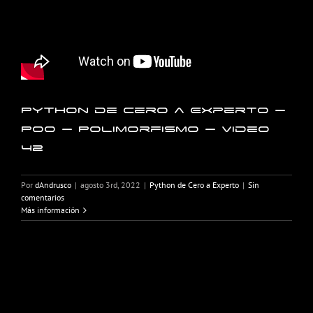
Python de Cero a Experto –
POO – Polimorfismo – Video
42
Por
dAndrusco
|
agosto 3rd, 2022
|
Python de Cero a Experto
|
Sin
comentarios
Más información