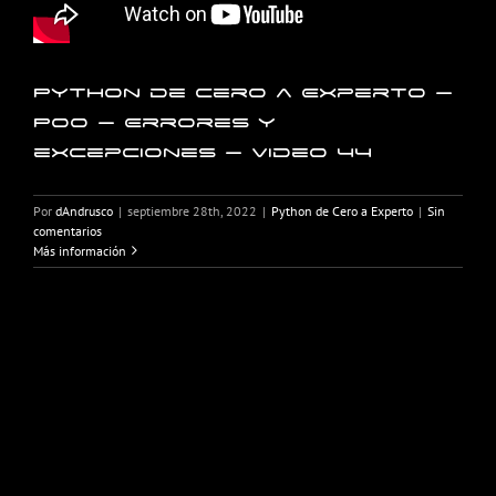
Python de Cero a Experto –
POO – Errores y
excepciones – Video 44
Por
dAndrusco
|
septiembre 28th, 2022
|
Python de Cero a Experto
|
Sin
comentarios
Más información