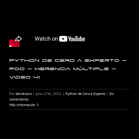
Python de Cero a Experto –
POO – Herencia múltiple –
Video 41
Por
dAndrusco
|
julio 27th, 2022
|
Python de Cero a Experto
|
Sin
comentarios
Más información