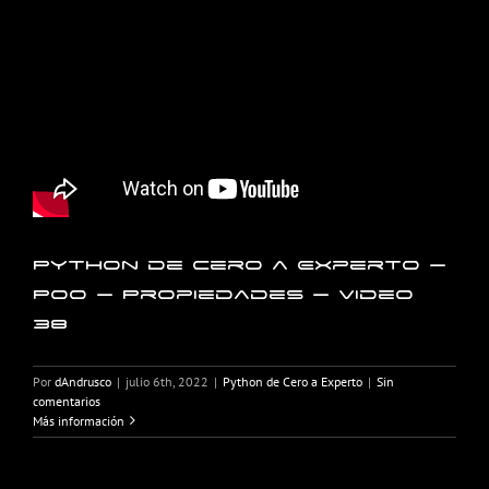
Python de Cero a Experto –
POO – Propiedades – Video
38
Por
dAndrusco
|
julio 6th, 2022
|
Python de Cero a Experto
|
Sin
comentarios
Más información