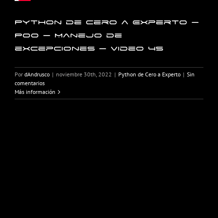
Python de Cero a Experto –
POO – Manejo de
excepciones – Video 45
Por
dAndrusco
|
noviembre 30th, 2022
|
Python de Cero a Experto
|
Sin
comentarios
Más información