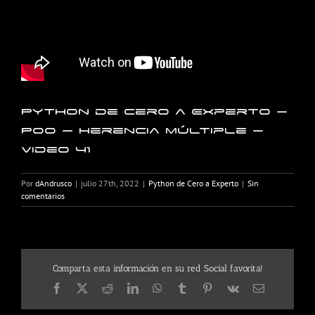
Python de Cero a Experto –
POO – Herencia múltiple –
Video 41
Por
dAndrusco
|
julio 27th, 2022
|
Python de Cero a Experto
|
Sin
comentarios
Comparta esta información en su red Social favorita!
Facebook
X
Reddit
LinkedIn
WhatsApp
Tumblr
Pinterest
Vk
Correo
electrónico