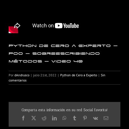
Python de Cero a Experto –
POO – Sobreescribiendo
métodos – Video 40
Por
dAndrusco
|
julio 21st, 2022
|
Python de Cero a Experto
|
Sin
comentarios
Comparta esta información en su red Social favorita!
Facebook
X
Reddit
LinkedIn
WhatsApp
Tumblr
Pinterest
Vk
Correo
electrónico