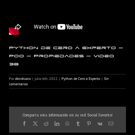
Python de Cero a Experto –
POO – Propiedades – Video
38
Por
dAndrusco
|
julio 6th, 2022
|
Python de Cero a Experto
|
Sin
comentarios
Comparta esta información en su red Social favorita!
Facebook
X
Reddit
LinkedIn
WhatsApp
Tumblr
Pinterest
Vk
Correo
electrónico