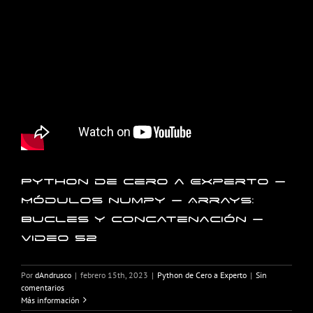
Python de Cero a Experto –
Módulos numpy – Arrays:
Bucles y concatenación –
Video 52
Por
dAndrusco
|
febrero 15th, 2023
|
Python de Cero a Experto
|
Sin
comentarios
Más información