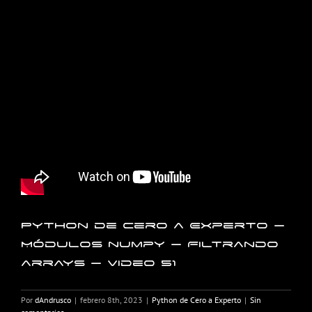
Python de Cero a Experto –
Módulos numpy – Filtrando
arrays – Video 51
Por
dAndrusco
|
febrero 8th, 2023
|
Python de Cero a Experto
|
Sin