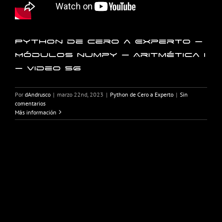
Python de Cero a Experto –
Módulos numpy – Aritmética I
– Video 56
Por
dAndrusco
|
marzo 22nd, 2023
|
Python de Cero a Experto
|
Sin
comentarios
Más información