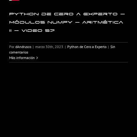
Python de Cero a Experto –
Módulos numpy – Aritmética
II – Video 57
Por
dAndrusco
|
marzo 30th, 2023
|
Python de Cero a Experto
|
Sin
comentarios
Más información