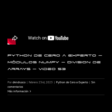
Python de Cero a Experto –
Módulos numpy – Division de
arrays – Video 53
Por
dAndrusco
|
febrero 23rd, 2023
|
Python de Cero a Experto
|
Sin
comentarios
Más información