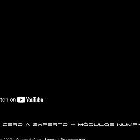
 Cero a Experto – Módulos numpy
h, 2023
|
Python de Cero a Experto
|
Sin comentarios