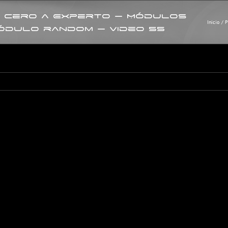
 Cero a Experto – Módulos
Inicio
P
ódulo random – Video 55