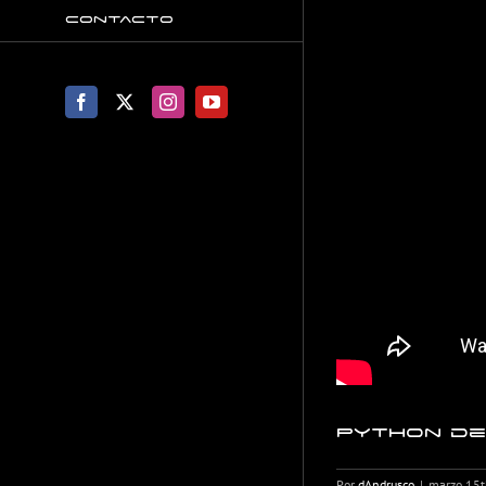
Contacto
Facebook
X
Instagram
YouTube
Python de
Por
dAndrusco
|
marzo 15t