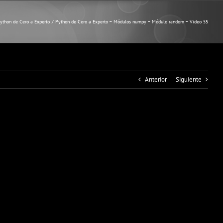
ython de Cero a Experto
Python de Cero a Experto – Módulos numpy – Módulo random – Video 55
Anterior
Siguiente