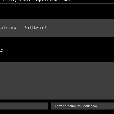
ación en su red Social favorita!
io