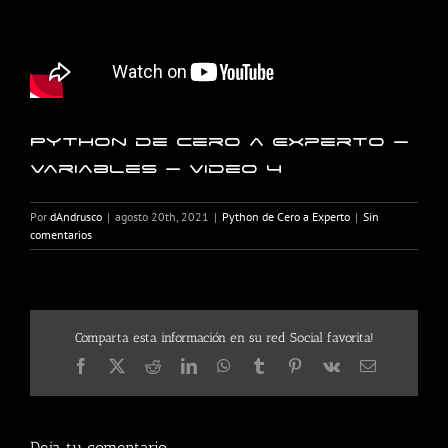
Python de Cero a Experto –
Variables – Video 4
Por
dAndrusco
|
agosto 20th, 2021
|
Python de Cero a Experto
|
Sin
comentarios
Comparta esta información en su red Social favorita!
Facebook
X
Reddit
LinkedIn
WhatsApp
Tumblr
Pinterest
Vk
Correo
electrónico
Deja tu comentario