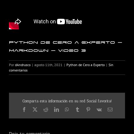
Python de Cero a Experto –
Markdown – Video 3
Por
dAndrusco
|
agosto 11th, 2021
|
Python de Cero a Experto
|
Sin
comentarios
Comparta esta información en su red Social favorita!
Facebook
X
Reddit
LinkedIn
WhatsApp
Tumblr
Pinterest
Vk
Correo
electrónico
Deja tu comentario