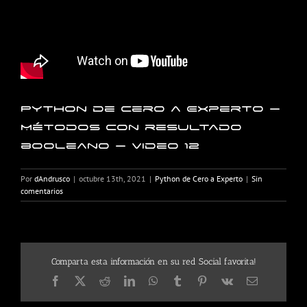
Python de Cero a Experto –
Métodos con resultado
booleano – Video 12
Por
dAndrusco
|
octubre 13th, 2021
|
Python de Cero a Experto
|
Sin
comentarios
Comparta esta información en su red Social favorita!
Facebook
X
Reddit
LinkedIn
WhatsApp
Tumblr
Pinterest
Vk
Correo
electrónico