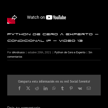
Python de Cero a Experto –
Condicional if – Video 13
Por
dAndrusco
|
octubre 20th, 2021
|
Python de Cero a Experto
|
Sin
comentarios
Comparta esta información en su red Social favorita!
Facebook
X
Reddit
LinkedIn
WhatsApp
Tumblr
Pinterest
Vk
Correo
electrónico
Deja tu comentario