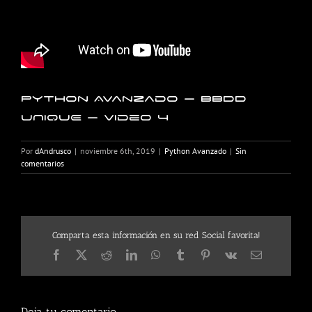
Python Avanzado – BBDD
UNIQUE – Video 4
Por
dAndrusco
|
noviembre 6th, 2019
|
Python Avanzado
|
Sin
comentarios
Comparta esta información en su red Social favorita!
Facebook
X
Reddit
LinkedIn
WhatsApp
Tumblr
Pinterest
Vk
Correo
electrónico
Deja tu comentario