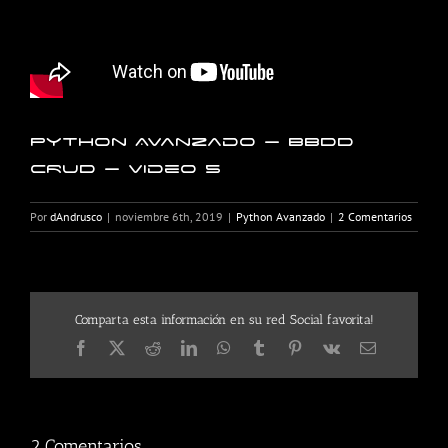
Python Avanzado – BBDD
CRUD – Video 5
Por
dAndrusco
|
noviembre 6th, 2019
|
Python Avanzado
|
2 Comentarios
Comparta esta información en su red Social favorita!
Facebook
X
Reddit
LinkedIn
WhatsApp
Tumblr
Pinterest
Vk
Correo
electrónico
2 Comentarios