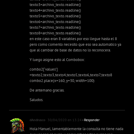
texto3=archivo_texto.readline()
texto4=archivo_texto.readline()
texto5=archivo_texto.readline()
texto6=archivo_texto.readline()
texto7=archivo_texto.readline()
texto8=archivo_texto.readline()
en este caso eran 8 variables por eso llegue hasta el 8
pero como comento necesito que eso sea automatico ya
que al cambiar de base de datos no lo reconocera.
Y luego asigne esto al Combobox:
combo2[‘values’]
=texto2,texto3,texto4,texto5,texto6,texto7,texto8
combo2.place(x=160, y=30, width=100)
De antemano gracias.
Saludos.
dAndrusco
30/04/2020 en 13:24
- Responder
Hola Manuel, lamentablemente la consulta no tiene nada