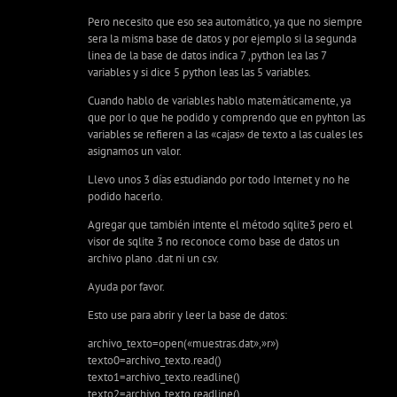
Pero necesito que eso sea automático, ya que no siempre
sera la misma base de datos y por ejemplo si la segunda
linea de la base de datos indica 7 ,python lea las 7
variables y si dice 5 python leas las 5 variables.
Cuando hablo de variables hablo matemáticamente, ya
que por lo que he podido y comprendo que en pyhton las
variables se refieren a las «cajas» de texto a las cuales les
asignamos un valor.
Llevo unos 3 días estudiando por todo Internet y no he
podido hacerlo.
Agregar que también intente el método sqlite3 pero el
visor de sqlite 3 no reconoce como base de datos un
archivo plano .dat ni un csv.
Ayuda por favor.
Esto use para abrir y leer la base de datos:
archivo_texto=open(«muestras.dat»,»r»)
texto0=archivo_texto.read()
texto1=archivo_texto.readline()
texto2=archivo_texto.readline()