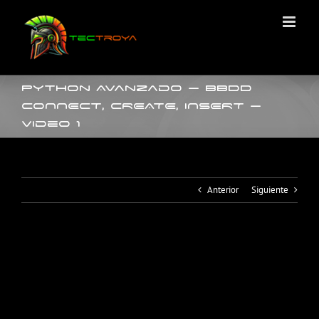
Saltar
al
contenido
Python Avanzado – BBDD
CONNECT, CREATE, INSERT –
Video 1
Anterior
Siguiente