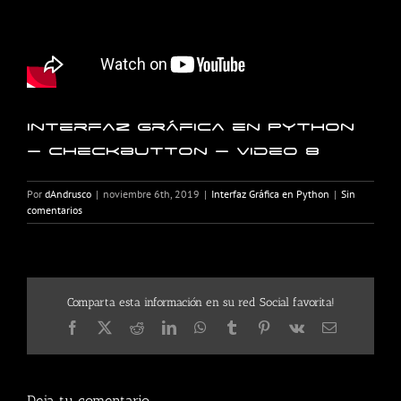
Interfaz Gráfica en Python
– Checkbutton – Video 8
Por
dAndrusco
|
noviembre 6th, 2019
|
Interfaz Gráfica en Python
|
Sin
comentarios
Comparta esta información en su red Social favorita!
Facebook
X
Reddit
LinkedIn
WhatsApp
Tumblr
Pinterest
Vk
Correo
electrónico
Deja tu comentario