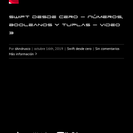
Swift desde cero – Números,
booleanos y tuplas – Video
3
Por
dAndrusco
|
octubre 16th, 2019
|
Swift desde cero
|
Sin comentarios
Más información