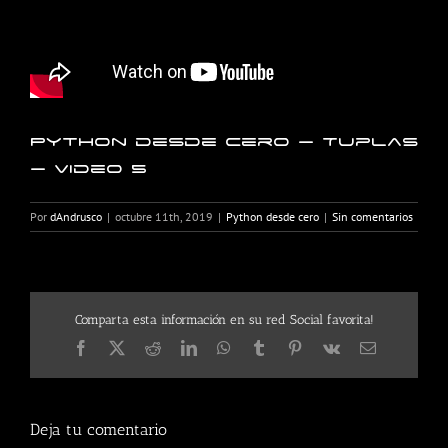
Python desde cero – Tuplas
– Video 5
Por
dAndrusco
|
octubre 11th, 2019
|
Python desde cero
|
Sin comentarios
Comparta esta información en su red Social favorita!
Facebook
X
Reddit
LinkedIn
WhatsApp
Tumblr
Pinterest
Vk
Correo
electrónico
Deja tu comentario