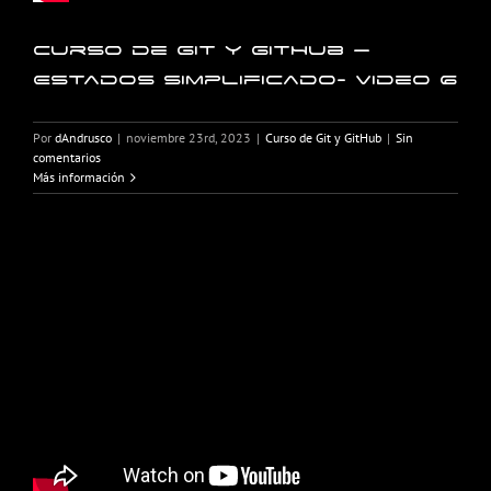
Curso de Git y GitHub –
Estados simplificado- Video 6
Por
dAndrusco
|
noviembre 23rd, 2023
|
Curso de Git y GitHub
|
Sin
comentarios
Más información