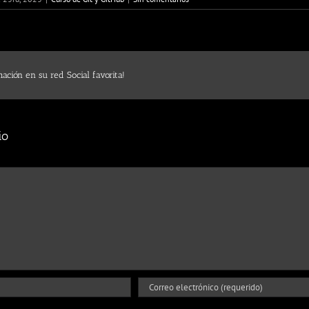
ación en su red Social favorita!
io