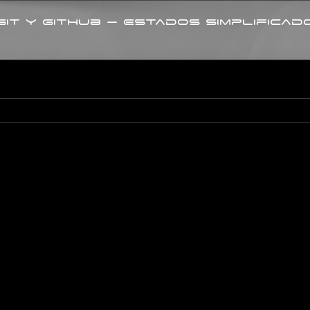
it y GitHub – Estados simplificad