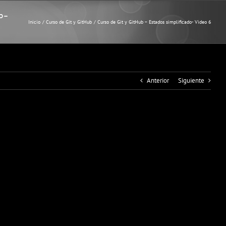
o-
Inicio
Curso de Git y GitHub
Curso de Git y GitHub – Estados simplificado- Video 6
Anterior
Siguiente