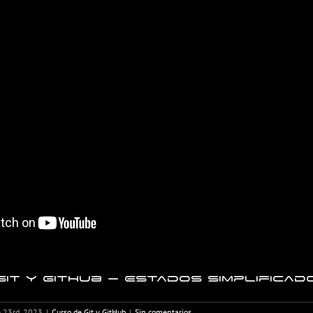
it y GitHub – Estados simplificado
 23rd, 2023
|
Curso de Git y GitHub
|
Sin comentarios