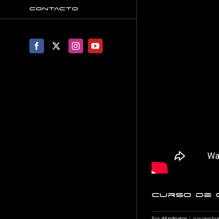
Contacto
Facebook
X
Instagram
YouTube
Curso de G
Por
dAndrusco
|
noviembre