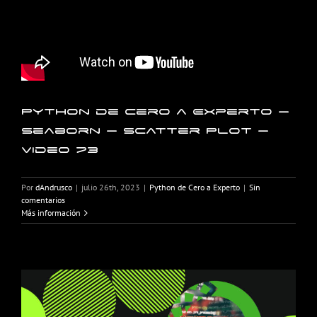
Python de Cero a Experto –
Seaborn – Scatter Plot –
Video 73
Por
dAndrusco
|
julio 26th, 2023
|
Python de Cero a Experto
|
Sin
comentarios
Más información