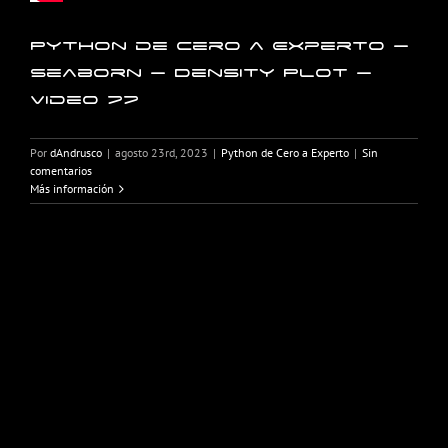
Python de Cero a Experto –
Seaborn – Density Plot –
Video 77
Por
dAndrusco
|
agosto 23rd, 2023
|
Python de Cero a Experto
|
Sin
comentarios
Más información