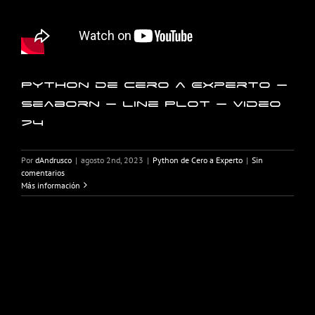
Python de Cero a Experto –
Seaborn – Line Plot – Video
74
Por
dAndrusco
|
agosto 2nd, 2023
|
Python de Cero a Experto
|
Sin
comentarios
Más información