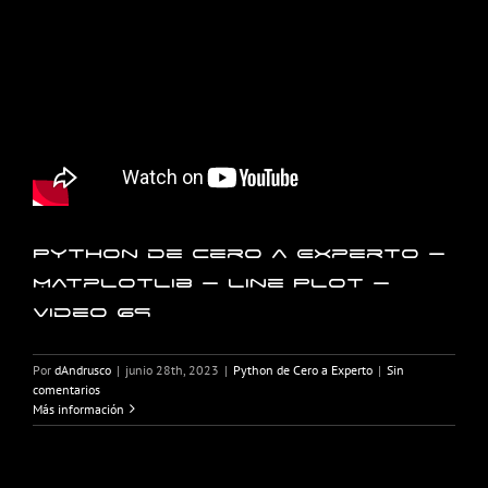
Python de Cero a Experto –
Matplotlib – Line Plot –
Video 69
Por
dAndrusco
|
junio 28th, 2023
|
Python de Cero a Experto
|
Sin
comentarios
Más información