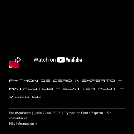
Python de Cero a Experto –
Matplotlib – Scatter Plot –
Video 68
Por
dAndrusco
|
junio 22nd, 2023
|
Python de Cero a Experto
|
Sin
comentarios
Más información