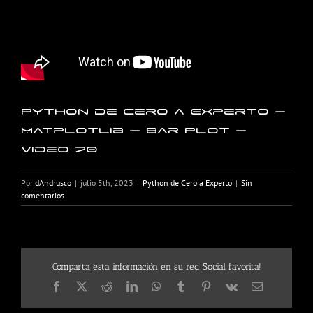
Python de Cero a Experto –
Matplotlib – Bar Plot –
Video 70
Por
dAndrusco
|
julio 5th, 2023
|
Python de Cero a Experto
|
Sin
comentarios
Comparta esta información en su red Social favorita!
Facebook
X
Reddit
LinkedIn
WhatsApp
Tumblr
Pinterest
Vk
Correo
electrónico