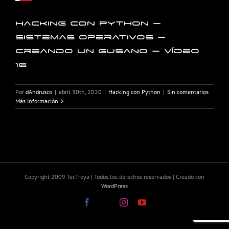
Hacking con Python –
Sistemas operativos –
Creando un gusano – Vídeo
16
Por
dAndrusco
|
abril 30th, 2020
|
Hacking con Python
|
Sin comentarios
Más información
Copyright 2009 TecTroya | Todos los derechos reservados | Creado con
WordPress
Facebook
X
Instagram
YouTube