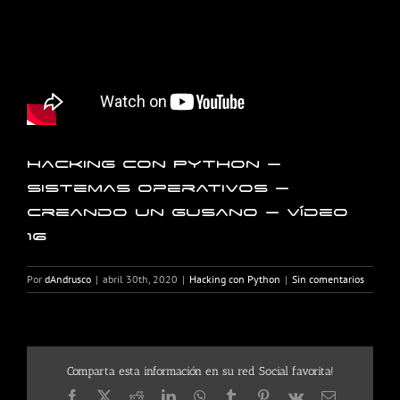
Hacking con Python –
Sistemas operativos –
Creando un gusano – Vídeo
16
Por
dAndrusco
|
abril 30th, 2020
|
Hacking con Python
|
Sin comentarios
Comparta esta información en su red Social favorita!
Facebook
X
Reddit
LinkedIn
WhatsApp
Tumblr
Pinterest
Vk
Correo