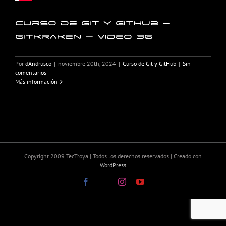
Curso de Git y GitHub –
GitKraken – Video 36
Por
dAndrusco
|
noviembre 20th, 2024
|
Curso de Git y GitHub
|
Sin
comentarios
Más información
Copyright 2009 TecTroya | Todos los derechos reservados | Creado con
WordPress
Facebook
X
Instagram
YouTube