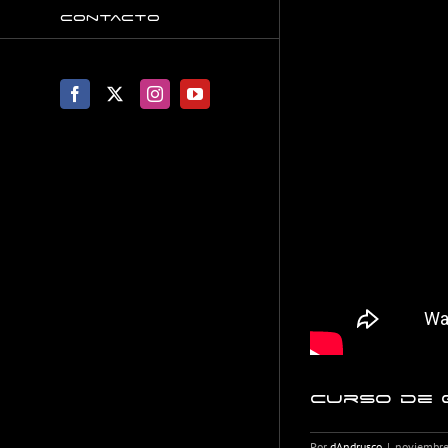
Contacto
Facebook
X
Instagram
YouTube
Curso de G
Por
dAndrusco
|
noviembre