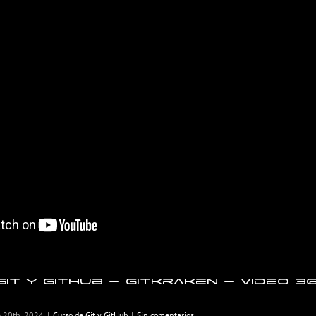
it y GitHub – GitKraken – Video 3
 20th, 2024
|
Curso de Git y GitHub
|
Sin comentarios