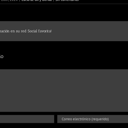
ación en su red Social favorita!
io