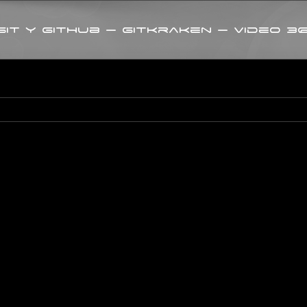
it y GitHub – GitKraken – Video 3