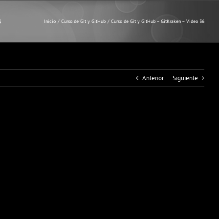
6
Inicio
Curso de Git y GitHub
Curso de Git y GitHub – GitKraken – Video 36
Anterior
Siguiente