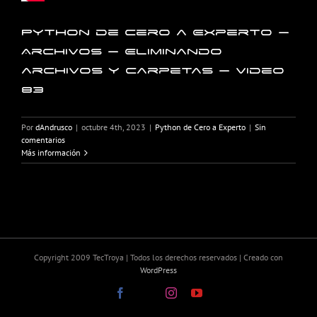
Python de Cero a Experto –
Archivos – Eliminando
archivos y carpetas – Video
83
Por
dAndrusco
|
octubre 4th, 2023
|
Python de Cero a Experto
|
Sin
comentarios
Más información
Copyright 2009 TecTroya | Todos los derechos reservados | Creado con
WordPress
Facebook
X
Instagram
YouTube