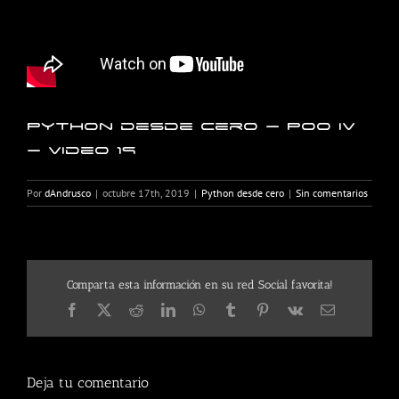
Python desde cero – POO IV
– Video 19
Por
dAndrusco
|
octubre 17th, 2019
|
Python desde cero
|
Sin comentarios
Comparta esta información en su red Social favorita!
Facebook
X
Reddit
LinkedIn
WhatsApp
Tumblr
Pinterest
Vk
Correo
electrónico
Deja tu comentario