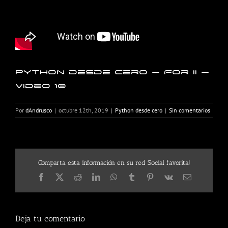
Python desde cero – For II –
Video 10
Por
dAndrusco
|
octubre 12th, 2019
|
Python desde cero
|
Sin comentarios
Comparta esta información en su red Social favorita!
Facebook
X
Reddit
LinkedIn
WhatsApp
Tumblr
Pinterest
Vk
Correo
electrónico
Deja tu comentario