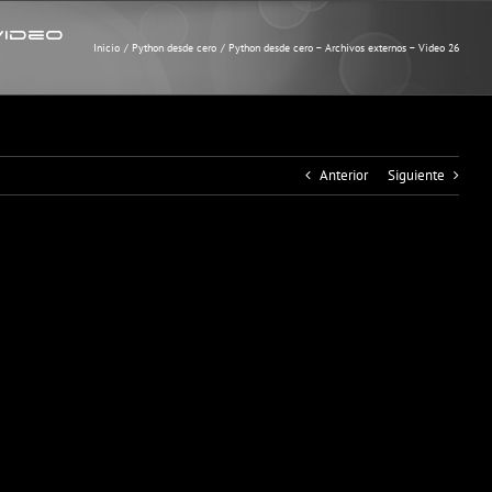
Video
Inicio
Python desde cero
Python desde cero – Archivos externos – Video 26
Anterior
Siguiente