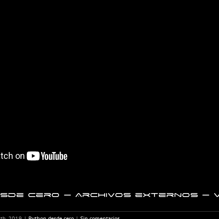
sde cero – Archivos externos – V
8th, 2019
|
Python desde cero
|
Sin comentarios