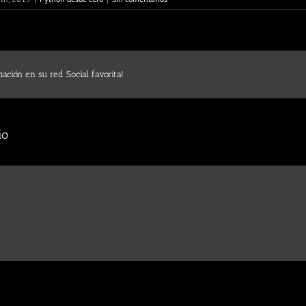
ación en su red Social favorita!
io