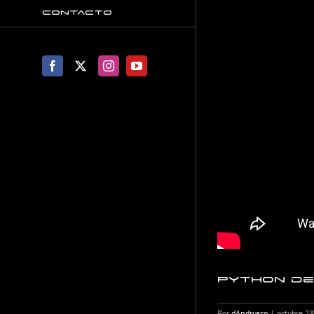
Contacto
Facebook
X
Instagram
YouTube
Python de
Por
dAndrusco
|
octubre 2