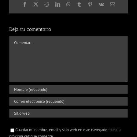
Facebook
X
Reddit
LinkedIn
WhatsApp
Tumblr
Pinterest
Vk
Correo
electrónico
Deja tu comentario
Comentar
Guardar mi nombre, email y sitio web en este navegador para la
próxima vez que comente.