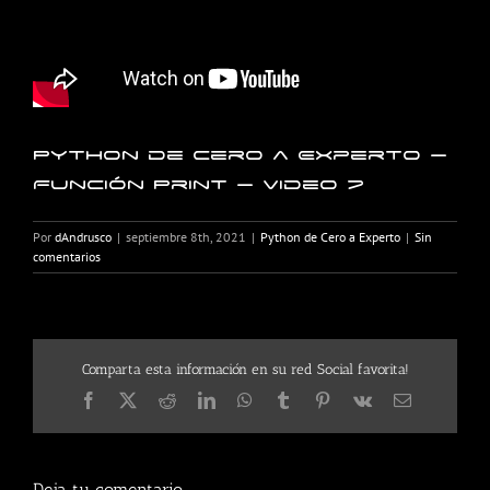
Python de Cero a Experto –
Función Print – Video 7
Por
dAndrusco
|
septiembre 8th, 2021
|
Python de Cero a Experto
|
Sin
comentarios
Comparta esta información en su red Social favorita!
Facebook
X
Reddit
LinkedIn
WhatsApp
Tumblr
Pinterest
Vk
Correo
electrónico
Deja tu comentario