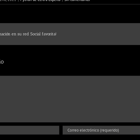
ación en su red Social favorita!
io