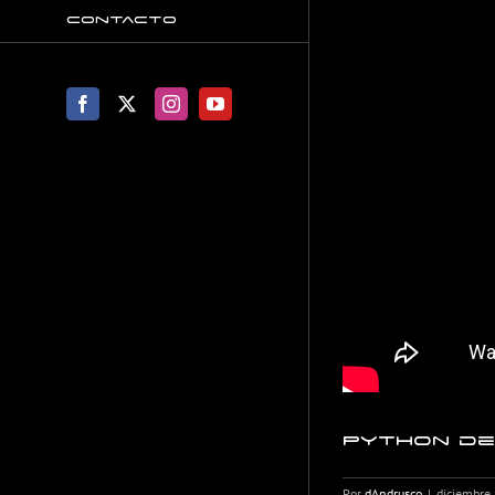
Contacto
Facebook
X
Instagram
YouTube
Python de 
Por
dAndrusco
|
diciembre