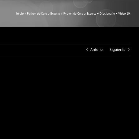
Inicio
Python de Cero a Experto
Python de Cero a Experto – Diccionario – Video 19
Anterior
Siguiente