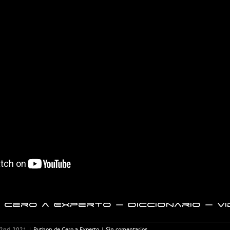
Cero a Experto – Diccionario – Vi
 2nd, 2021
|
Python de Cero a Experto
|
Sin comentarios