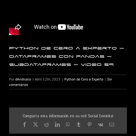
Python de Cero a Experto –
Dataframes con pandas –
Subdataframes – Video 59
Por
dAndrusco
|
abril 12th, 2023
|
Python de Cero a Experto
|
Sin
comentarios
Comparta esta información en su red Social favorita!
Facebook
X
Reddit
LinkedIn
WhatsApp
Tumblr
Pinterest
Vk
Correo
electrónico