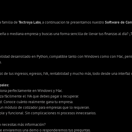
a familia de
Tectroya Labs
, a continuacion te presentamos nuestro
Software de Con
ña o mediana empresa y buscas una forma sencilla de llevar tus finanzas al día? ¡
ilidad desarrollado en Python, compatible tanto con Windows como con Mac, pens
s.
rol de tus ingresos, egresos, IVA, rentabilidad y mucho más, todo desde una interfaz 
pales:
ciona perfectamente en Windows y Mac.
iza fácilmente el IVA que debes pagar o recuperar.
dad: Conoce cuánto realmente gana tu empresa.
 un módulo de cotizador para empresas que lo requieran.
le y funcional: Sin complicaciones ni procesos innecesarios.
o necesitas más información?
 te enviaremos una demo o responderemos tus preguntas.