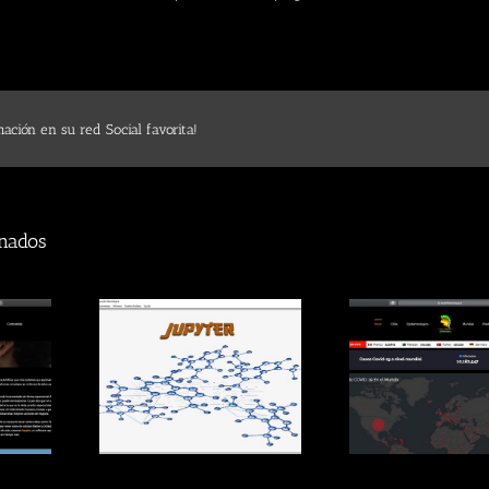
ación en su red Social favorita!
onados
Moneder
yter
COVID19
Co