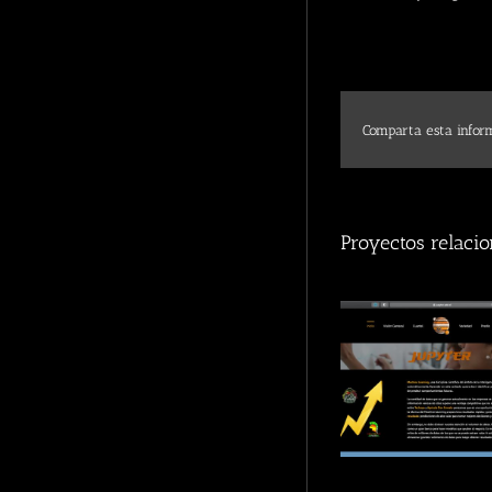
Comparta esta inform
Proyectos relaci
Jupyter Ade
Jup