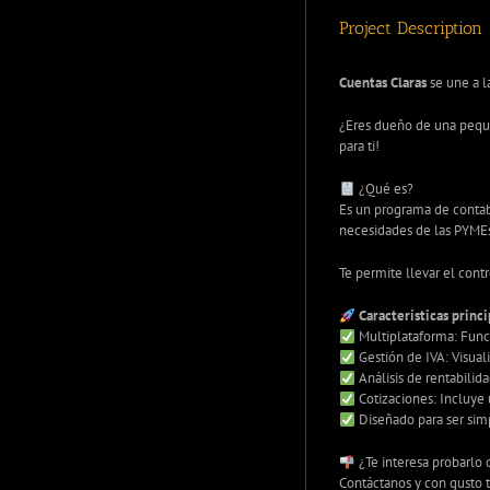
Project Description
Cuentas Claras
se une a l
¿Eres dueño de una peque
para ti!
¿Qué es?
Es un programa de contab
necesidades de las PYME
Te permite llevar el cont
Características princi
Multiplataforma: Fun
Gestión de IVA: Visual
Análisis de rentabili
Cotizaciones: Incluye
Diseñado para ser simp
¿Te interesa probarlo 
Contáctanos y con gusto