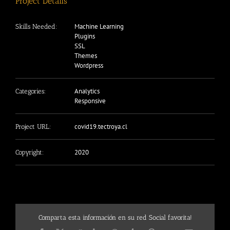
Project Details
Machine Learning
Skills Needed:
Plugins
SSL
Themes
Wordpress
Analytics
Categories:
Responsive
covid19.tectroya.cl
Project URL:
2020
Copyright:
Comparta esta información en su red Social favorita!