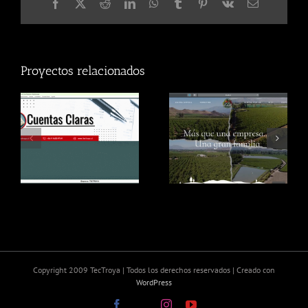
Facebook
X
Reddit
LinkedIn
WhatsApp
Tumblr
Pinterest
Vk
Correo
electrónico
Proyectos relacionados
Ade
Jupyter Ade
Copyright 2009 TecTroya | Todos los derechos reservados | Creado con
WordPress
Facebook
X
Instagram
YouTube